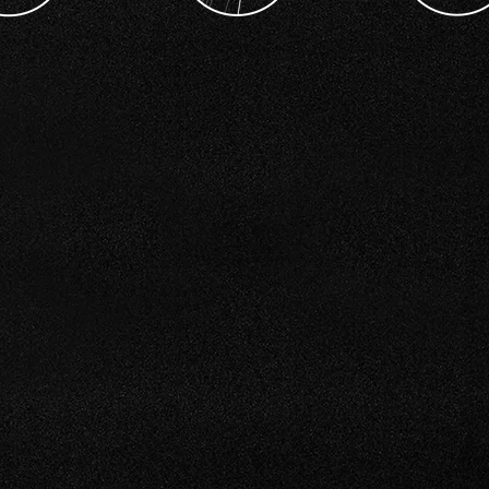
ovasjon
Alt innen regulering og
Alt innen int
taurering
omregulering av tomter og
ksendring
større områder.
oppbygging
Kontoret har sentral godkjenning for ansvarsrett som gjelder:
Ansvarlig søker for bygninger og installasjoner, tiltaksklasse 3
Ansvarlig prosjekterende av arkitektur, tiltaksklasse 3
Prosjektering av utearealer og landskapsutforming, tiltaksklasse 1