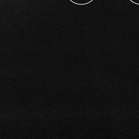
- Ren
- Res
- Bru
- Gjenn