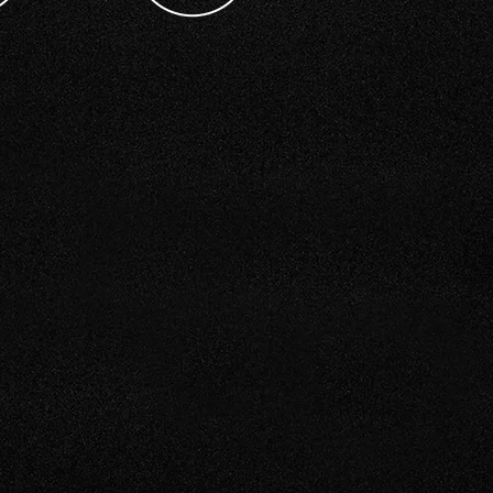
eriør